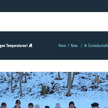
igen Temperaturen! ⛸️
Home
/
News
/
❄️ Eisstockschieß