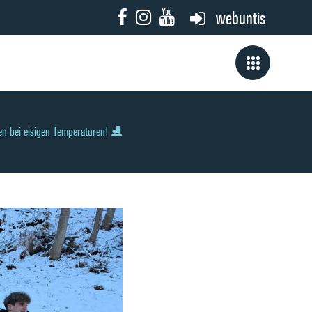
webuntis
en bei eisigen Temperaturen! ⛸️