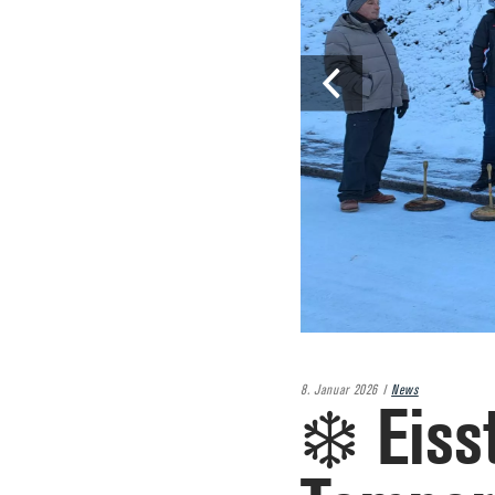
8. Januar 2026
News
❄️ Eiss