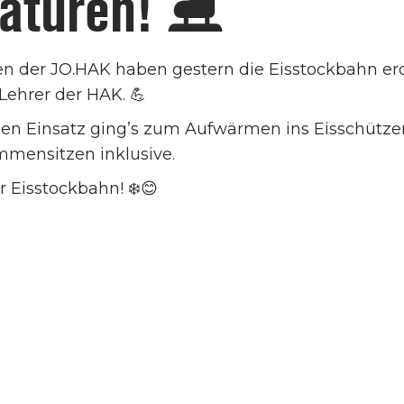
aturen! ⛸️
n der JO.HAK haben gestern die Eisstockbahn erob
Lehrer der HAK. 💪
en Einsatz ging’s zum Aufwärmen ins Eisschützen
mensitzen inklusive.
 Eisstockbahn! ❄️😊