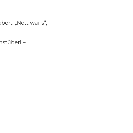
ert. „Nett war’s“,
stüberl –