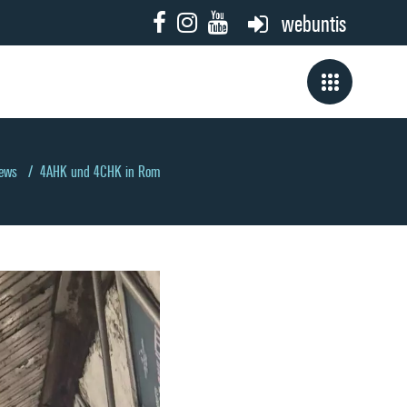
webuntis
ews
/
4AHK und 4CHK in Rom