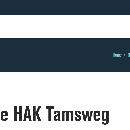
Home
/
N
re HAK Tamsweg