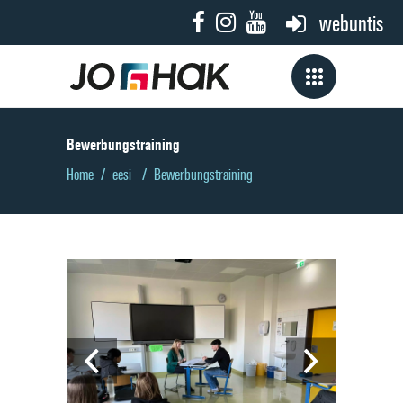
webuntis
Bewerbungs­training
Home
/
eesi
/
Bewerbungs­training