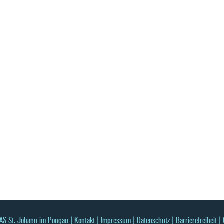
 St. Johann im Pongau |
Kontakt
|
Impressum
|
Datenschutz
|
Barrierefreiheit
|