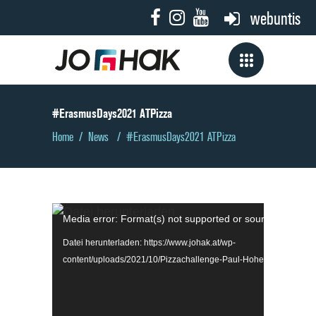
webuntis
#ErasmusDays­2021 ATPizza
Home
/
News
/
#ErasmusDays­2021 ATPizza
Video-
Media error: Format(s) not supported or source(s) not f
Player
Datei herunterladen: https://www.johak.at/wp-
content/uploads/2021/10/Pizzachallenge-Paul-Hohensinn.mp4