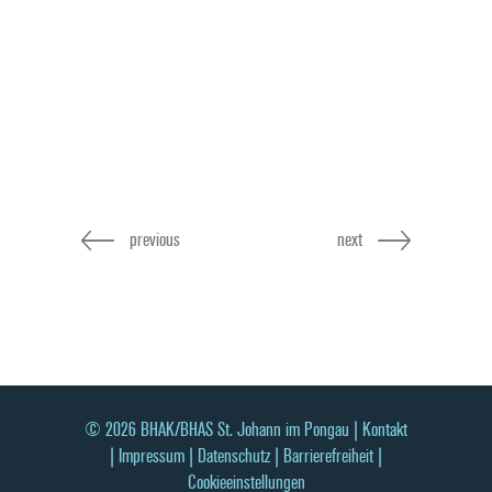
previous
next
© 2026 BHAK/BHAS St. Johann im Pongau |
Kontakt
|
Impressum
|
Datenschutz
|
Barrierefreiheit
|
Cookieeinstellungen