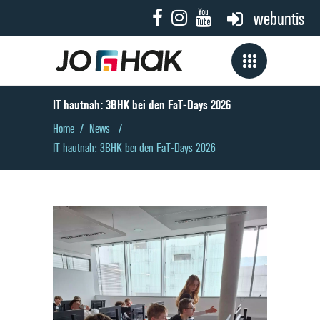
webuntis
IT hautnah: 3BHK bei den FaT‑Days 2026
Home
/
News
/
IT hautnah: 3BHK bei den FaT‑Days 2026