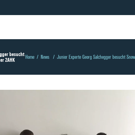
egger besucht
Home
/
News
/
Junior Experte Georg Salchegger besucht Sn
er 2AHK