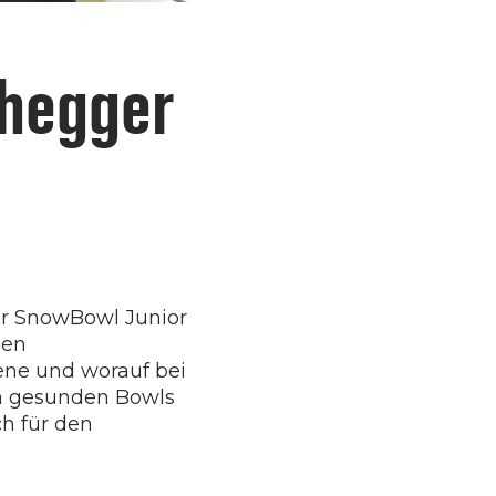
chegger
er SnowBowl Junior
den
ene und worauf bei
on gesunden Bowls
h für den