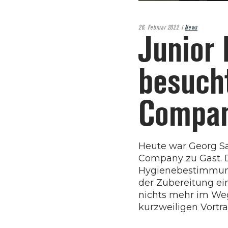
26. Februar 2022
News
Junior
besuch
Compan
Heute war Georg Sa
Company zu Gast. D
Hygienebestimmunge
der Zubereitung ei
nichts mehr im Weg
kurzweiligen Vortr