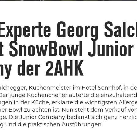
 Experte Georg Sal
t SnowBowl Junior
y der 2AHK
lchegger, Küchenmeister im Hotel Sonnhof, in d
er junge Küchenchef erläuterte die einzuhalten
n in der Küche, erklärte die wichtigsten Allerg
ner Bowl zu achten ist. Nun steht dem Verkauf v
e. Die Junior Company bedankt sich ganz herzlic
ag und die praktischen Ausführungen.