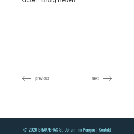
Guten Erfolg freuen.
previous
next
© 2026 BHAK/BHAS St. Johann im Pongau |
Kontakt