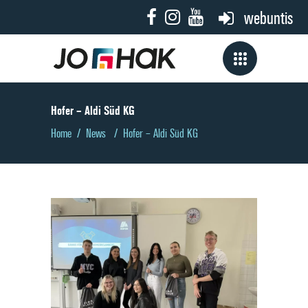
webuntis
Hofer – Aldi Süd KG
Home
/
News
/
Hofer – Aldi Süd KG