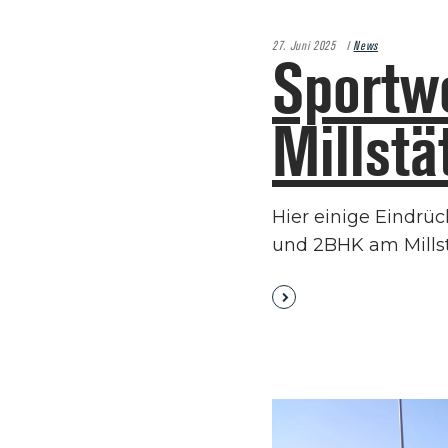
27. Juni 2025
News
Sportw
Millstä
Hier einige Eindr
und 2BHK am Millst