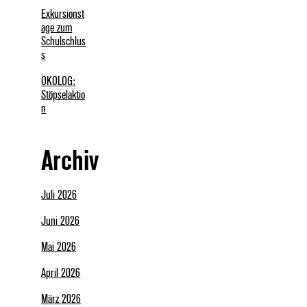
Exkursionst
age zum
Schulschlus
s
ÖKOLOG:
Stöpselaktio
n
Archiv
Juli 2026
Juni 2026
Mai 2026
April 2026
März 2026