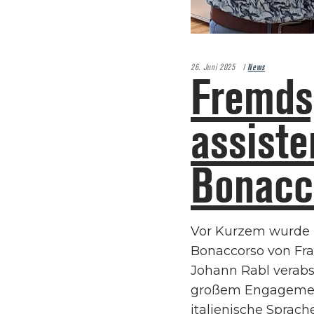
26. Juni 2025
News
Fremds
assiste
Bonacc
Vor Kurzem wurde 
Bonaccorso von Frau
Johann Rabl verabs
großem Engagement 
italienische Sprach